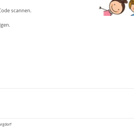
-Code scannen.
lgen.
urgdorf